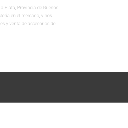
a Plata, Provincia de Buenos
toria en el mercado, y nos
es y venta de accesorios de