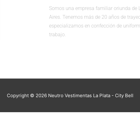
Somos una empresa familiar oriunda de L
Aires. Tenemos más de 20 años de trayec
especializamos en confección de uniform
trabajo.
Copyright © 2026
Neutro Vestimentas La Plata - City Bell